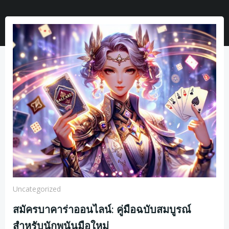
Uncategorized
สมัครบาคาร่าออนไลน์: คู่มือฉบับสมบูรณ์
สำหรับนักพนันมือใหม่