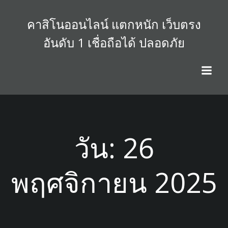
Skip
to
คาสิโนออนไลน์ แตกหนัก เว็บตรง
content
อันดับ 1 เชื่อถือได้ ปลอดภัย
วัน:
26
พฤศจิกายน 2025