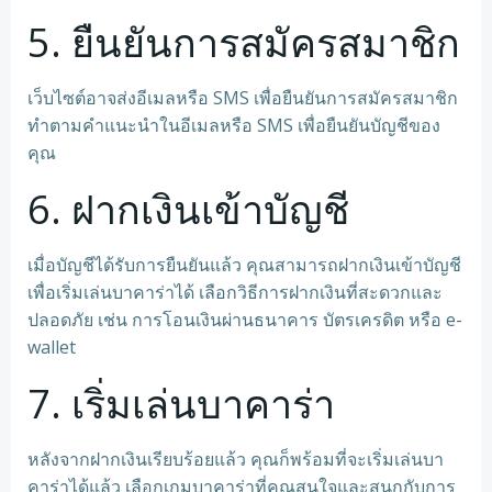
5. ยืนยันการสมัครสมาชิก
เว็บไซต์อาจส่งอีเมลหรือ SMS เพื่อยืนยันการสมัครสมาชิก
ทำตามคำแนะนำในอีเมลหรือ SMS เพื่อยืนยันบัญชีของ
คุณ
6. ฝากเงินเข้าบัญชี
เมื่อบัญชีได้รับการยืนยันแล้ว คุณสามารถฝากเงินเข้าบัญชี
เพื่อเริ่มเล่นบาคาร่าได้ เลือกวิธีการฝากเงินที่สะดวกและ
ปลอดภัย เช่น การโอนเงินผ่านธนาคาร บัตรเครดิต หรือ e-
wallet
7. เริ่มเล่นบาคาร่า
หลังจากฝากเงินเรียบร้อยแล้ว คุณก็พร้อมที่จะเริ่มเล่นบา
คาร่าได้แล้ว เลือกเกมบาคาร่าที่คุณสนใจและสนุกกับการ