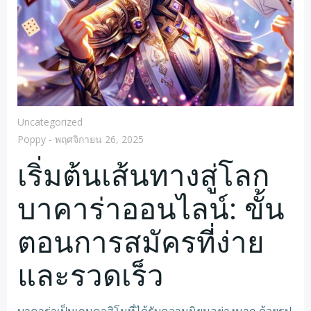
Uncategorized
Poppy
-
พฤศจิกายน 26, 2025
เริ่มต้นเส้นทางสู่โลก
บาคาร่าออนไลน์: ขั้น
ตอนการสมัครที่ง่าย
และรวดเร็ว