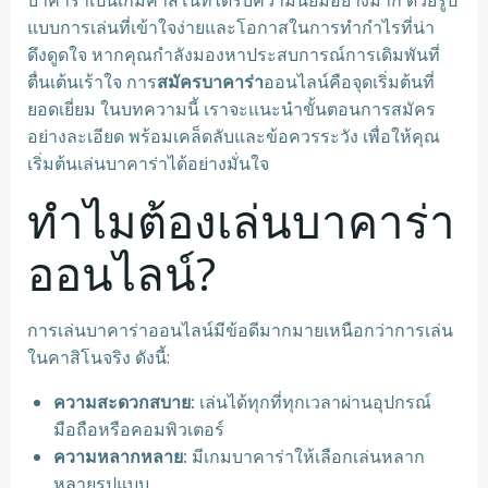
บาคาร่าเป็นเกมคาสิโนที่ได้รับความนิยมอย่างมาก ด้วยรูป
แบบการเล่นที่เข้าใจง่ายและโอกาสในการทำกำไรที่น่า
ดึงดูดใจ หากคุณกำลังมองหาประสบการณ์การเดิมพันที่
ตื่นเต้นเร้าใจ การ
สมัครบาคาร่า
ออนไลน์คือจุดเริ่มต้นที่
ยอดเยี่ยม ในบทความนี้ เราจะแนะนำขั้นตอนการสมัคร
อย่างละเอียด พร้อมเคล็ดลับและข้อควรระวัง เพื่อให้คุณ
เริ่มต้นเล่นบาคาร่าได้อย่างมั่นใจ
ทำไมต้องเล่นบาคาร่า
ออนไลน์?
การเล่นบาคาร่าออนไลน์มีข้อดีมากมายเหนือกว่าการเล่น
ในคาสิโนจริง ดังนี้:
ความสะดวกสบาย:
เล่นได้ทุกที่ทุกเวลาผ่านอุปกรณ์
มือถือหรือคอมพิวเตอร์
ความหลากหลาย:
มีเกมบาคาร่าให้เลือกเล่นหลาก
หลายรูปแบบ