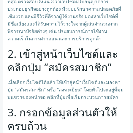
ที่สุด ตรวจสอบให้แน่ใจว่าเว็บไซต์มีใบอนุญาตการ
ประกอบธุรกิจอย่างถูกต้อง มีระบบรักษาความปลอดภัยที่
เข้มงวด และมีรีวิวที่ดีจากผู้ใช้งานจริง มองหาเว็บไซต์ที่
มีชื่อเสียงและได้รับความไว้วางใจจากผู้เล่นจำนวนมาก
พิจารณาปัจจัยต่างๆ เช่น ประสบการณ์การใช้งาน
ความเร็วในการฝากถอน และการบริการลูกค้า
2. เข้าสู่หน้าเว็บไซต์และ
คลิกปุ่ม “สมัครสมาชิก”
เมื่อเลือกเว็บไซต์ได้แล้ว ให้เข้าสู่หน้าเว็บไซต์และมองหา
ปุ่ม “สมัครสมาชิก” หรือ “ลงทะเบียน” โดยทั่วไปจะอยู่ที่มุม
บนขวาของหน้าจอ คลิกที่ปุ่มเพื่อเริ่มกระบวนการสมัคร
3. กรอกข้อมูลส่วนตัวให้
ครบถ้วน