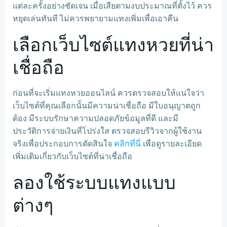
แต่ละครั้งอย่างชัดเจน เมื่อเสียตามงบประมาณที่ตั้งไว้ ควร
หยุดเล่นทันที ไม่ควรพยายามแทงเพิ่มเพื่อเอาคืน
เลือกเว็บไซต์แทงหวยที่น่า
เชื่อถือ
ก่อนที่จะเริ่มแทงหวยออนไลน์ ควรตรวจสอบให้แน่ใจว่า
เว็บไซต์ที่คุณเลือกนั้นมีความน่าเชื่อถือ มีใบอนุญาตถูก
ต้อง มีระบบรักษาความปลอดภัยข้อมูลที่ดี และมี
ประวัติการจ่ายเงินที่โปร่งใส ตรวจสอบรีวิวจากผู้ใช้งาน
จริงเพื่อประกอบการตัดสินใจ
คลิกที่นี่
เพื่อดูรายละเอียด
เพิ่มเติมเกี่ยวกับเว็บไซต์ที่น่าเชื่อถือ
ลองใช้ระบบแทงแบบ
ต่างๆ