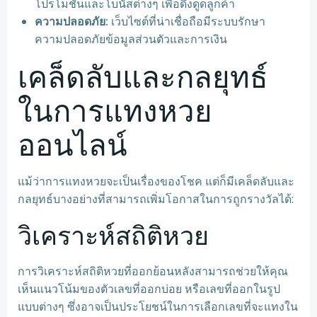
โปรโมชั่นและโบนัสต่างๆ เพื่อดึงดูดลูกค้า
ความปลอดภัย:
เว็บไซต์ที่น่าเชื่อถือมีระบบรักษา
ความปลอดภัยข้อมูลส่วนตัวและการเงิน
เคล็ดลับและกลยุทธ์
ในการแทงหวย
ออนไลน์
แม้ว่าการแทงหวยจะเป็นเรื่องของโชค แต่ก็มีเคล็ดลับและ
กลยุทธ์บางอย่างที่สามารถเพิ่มโอกาสในการถูกรางวัลได้:
วิเคราะห์สถิติหวย
การวิเคราะห์สถิติหวยที่ออกย้อนหลังสามารถช่วยให้คุณ
เห็นแนวโน้มของตัวเลขที่ออกบ่อย หรือเลขที่ออกในรูป
แบบต่างๆ ซึ่งอาจเป็นประโยชน์ในการเลือกเลขที่จะแทงใน